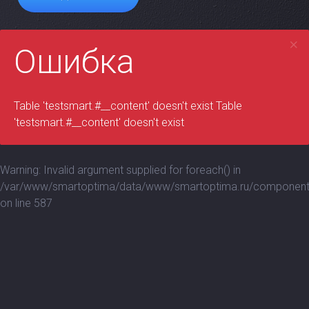
Ошибка
Table 'testsmart.#__content' doesn't exist Table
'testsmart.#__content' doesn't exist
Warning: Invalid argument supplied for foreach() in
/var/www/smartoptima/data/www/smartoptima.ru/components
on line 587